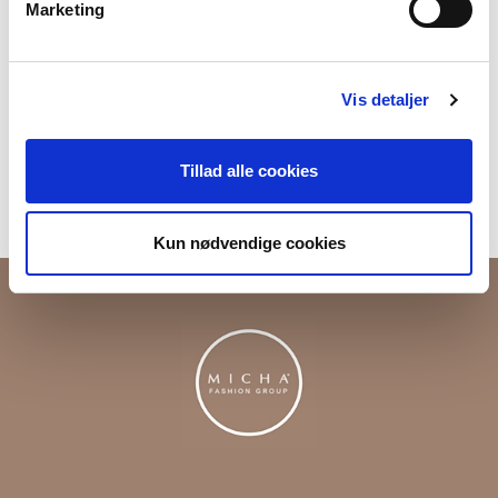
Marketing
Produktnummer
000001120075600751607
Vis detaljer
Fri fragt ved køb over 699,-
Returner i vores butikker
Tillad alle cookies
Levering 1-3 dage
Kun nødvendige cookies