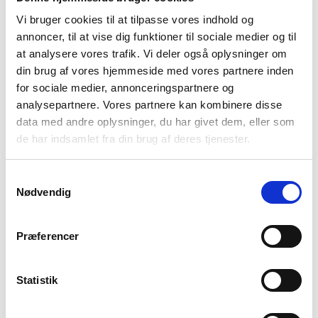
Vi bruger cookies til at tilpasse vores indhold og
annoncer, til at vise dig funktioner til sociale medier og til
at analysere vores trafik. Vi deler også oplysninger om
Provence Blue
din brug af vores hjemmeside med vores partnere inden
for sociale medier, annonceringspartnere og
analysepartnere. Vores partnere kan kombinere disse
data med andre oplysninger, du har givet dem, eller som
Vælg Størrelse
de har indsamlet fra din brug af deres tjenester.
38
40
42
44
46
Samtykkevalg
Nødvendig
På lager
Præferencer
TILFØJ TIL KURV
Statistik
Materiale
98%Cotton/2%Elastane