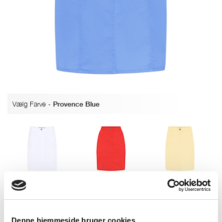
Vælg Farve
-
Provence Blue
Bright White
Poppy Red
Butter Yellow
Denne hjemmeside bruger cookies