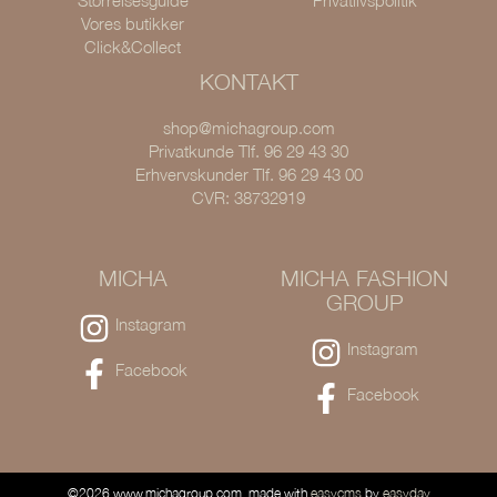
Størrelsesguide
Privatlivspolitik
Vores butikker
Click&Collect
KONTAKT
shop@michagroup.com
Privatkunde Tlf. 96 29 43 30
Erhvervskunder Tlf. 96 29 43 00
CVR: 38732919
MICHA
MICHA FASHION
GROUP
Instagram
Instagram
Facebook
Facebook
©2026 www.michagroup.com, made with
easycms
by
easyday