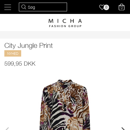
0
0
City Jungle Print
NYHED
599,95 DKK