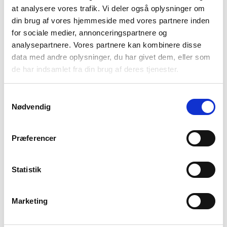
at analysere vores trafik. Vi deler også oplysninger om
din brug af vores hjemmeside med vores partnere inden
Vælg Størrelse
for sociale medier, annonceringspartnere og
analysepartnere. Vores partnere kan kombinere disse
data med andre oplysninger, du har givet dem, eller som
34
36
40
42
44
46
48
de har indsamlet fra din brug af deres tjenester.
På lager
Samtykkevalg
Nødvendig
TILFØJ TIL KURV
Præferencer
Materiale
88% Viscose12% Polyamide
Statistik
Produktnummer
000001160090204143205
Marketing
Fri fragt ved køb over 699,-