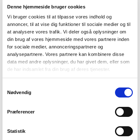
Denne hjemmeside bruger cookies
Vi bruger cookies til at tilpasse vores indhold og
annoncer, til at vise dig funktioner til sociale medier og til
at analysere vores trafik. Vi deler også oplysninger om
din brug af vores hjemmeside med vores partnere inden
Dark Grey Melange
Camel melange
for sociale medier, annonceringspartnere og
analysepartnere. Vores partnere kan kombinere disse
data med andre oplysninger, du har givet dem, eller som
de har indsamlet fra din brug af deres tjenester.
Vælg Størrelse
Samtykkevalg
XS
S
M
L
XL
XXL
Nødvendig
Få på lager
Præferencer
TILFØJ TIL KURV
Statistik