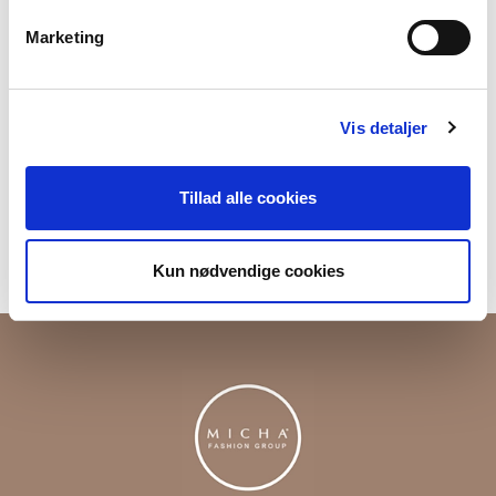
Materiale
50% Cashmere30%Wool 20%Lyocell
Marketing
Produktnummer
000001360027500000205
Vis detaljer
Fri fragt ved køb over 699,-
Tillad alle cookies
Returner i vores butikker
Levering 1-3 dage
Kun nødvendige cookies