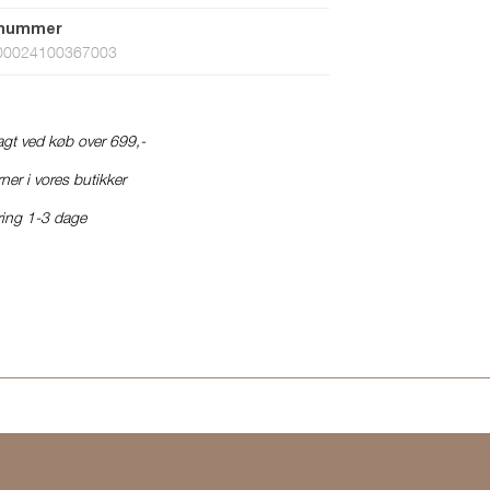
tnummer
00024100367003
ragt ved køb over 699,-
ner i vores butikker
ring 1-3 dage