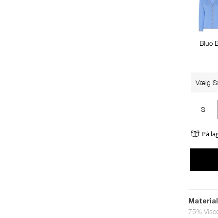
Blue B
Vælg St
S
På la
Materia
75% Visc