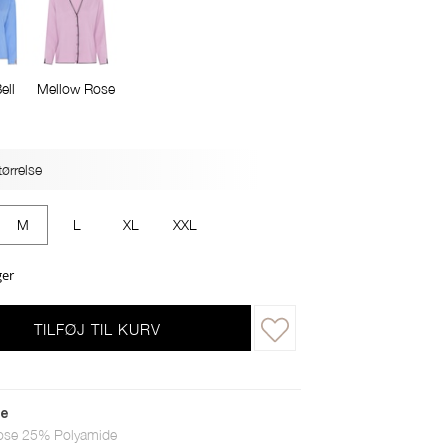
ell
Mellow Rose
ørrelse
M
L
XL
XXL
ger
TILFØJ TIL KURV
le
ose 25% Polyamide