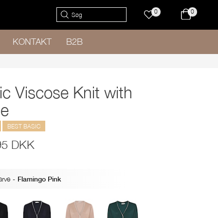
0
0
KONTAKT
B2B
ic Viscose Knit with
e
BEST BASIC
95 DKK
arve
-
Flamingo Pink