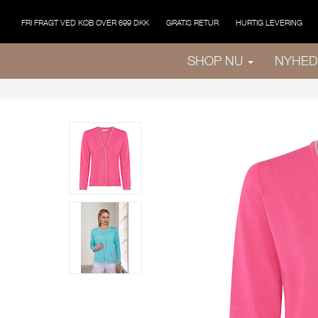
FRI FRAGT VED KØB OVER 699 DKK
GRATIS RETUR
HURTIG LEVERING
SHOP NU
NYHED