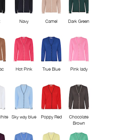
t
Navy
Camel
Dark Green
ac
Hot Pink
True Blue
Pink lady
White
Sky way blue
Poppy Red
Chocolate
Brown