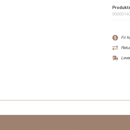
Produk
0000014
Fri f
Retur
Leve