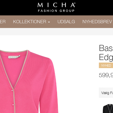
ER
KOLLEKTIONER
UDSALG
NYHEDSBREV
Bas
Edg
NYHED
599,
Vælg F