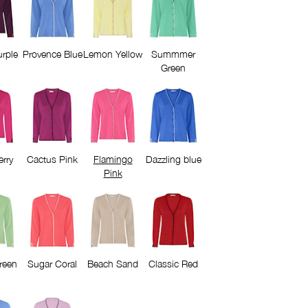
rple
Provence Blue
Lemon Yellow
Summmer
Green
erry
Cactus Pink
Flamingo
Dazzling blue
Pink
reen
Sugar Coral
Beach Sand
Classic Red