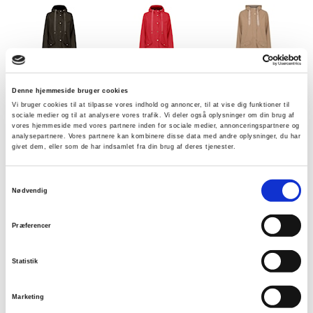
Olive Green
Tango Red
Dark Nougat
Denne hjemmeside bruger cookies
Vi bruger cookies til at tilpasse vores indhold og annoncer, til at vise dig funktioner til
sociale medier og til at analysere vores trafik. Vi deler også oplysninger om din brug af
vores hjemmeside med vores partnere inden for sociale medier, annonceringspartnere og
analysepartnere. Vores partnere kan kombinere disse data med andre oplysninger, du har
Vælg Størrelse
givet dem, eller som de har indsamlet fra din brug af deres tjenester.
Samtykkevalg
34
36
38
40
42
44
46
Nødvendig
48
Præferencer
På lager
Statistik
TILFØJ TIL KURV
Marketing