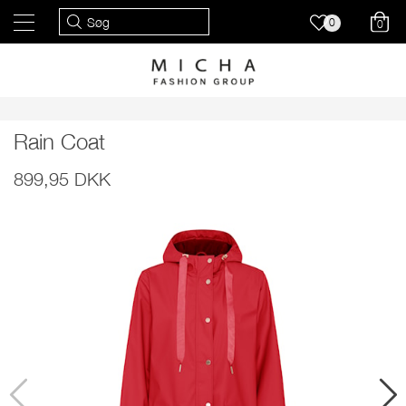
0
0
Rain Coat
899,95 DKK