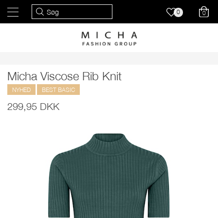
0
0
Micha Viscose Rib Knit
NYHED
BEST BASIC
299,95 DKK