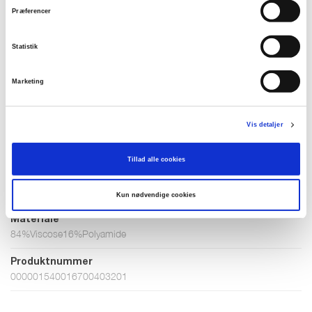
Mellow Rose
Winter pink
Palace blue
Præferencer
Statistik
Vælg Størrelse
Marketing
XS
S
M
L
XL
XXL
Vis detaljer
Få på lager
Tillad alle cookies
TILFØJ TIL KURV
Kun nødvendige cookies
Materiale
84%Viscose16%Polyamide
Produktnummer
000001540016700403201