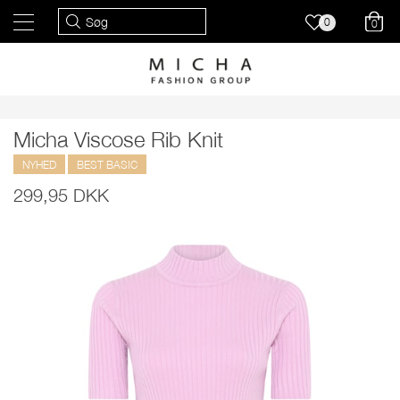
0
0
Micha Viscose Rib Knit
NYHED
BEST BASIC
299,95 DKK