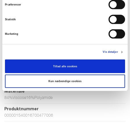
Mellow Rose
Winter pink
Palace blue
Præferencer
Statistik
Vælg Størrelse
Marketing
XS
L
XL
XXL
Vis detaljer
På lager
Tillad alle cookies
TILFØJ TIL KURV
Kun nødvendige cookies
Materiale
84%Viscose16%Polyamide
Produktnummer
000001540016700477006