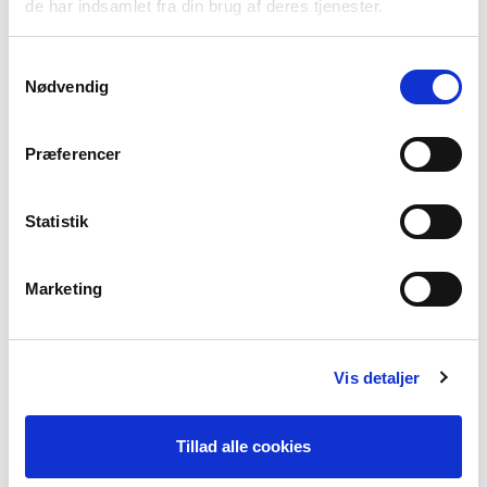
de har indsamlet fra din brug af deres tjenester.
Samtykkevalg
Nødvendig
Blue Bell
Mellow Rose
Cocoa Brown
Præferencer
Statistik
Marketing
Velvet Blue
Pink Flambe
Brugundy
Vis detaljer
Tillad alle cookies
China Blue
Mosaic Blue
Royal Purple