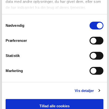
data med andre oplysninger, du har givet dem, eller som
de har indsamlet fra din brug af deres tjenester.
Samtykkevalg
Blue Bell
Mellow Rose
Cocoa Brown
Nødvendig
Præferencer
Statistik
Velvet Blue
Pink Flambe
Brugundy
Marketing
Vis detaljer
Tillad alle cookies
China Blue
Mosaic Blue
Royal Purple