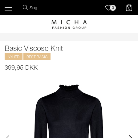
0
0
Basic Viscose Knit
NYHED
BEST BASIC
399,95 DKK