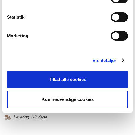
S
M
L
XL
XXL
Få på lager
Statistik
TILFØJ TIL KURV
Marketing
Materiale
50% Cashmere30%Wool 20%Lyocell
Vis detaljer
Produktnummer
000001670016000728002
Tillad alle cookies
Fri fragt ved køb over 699,-
Kun nødvendige cookies
Returner i vores butikker
Levering 1-3 dage