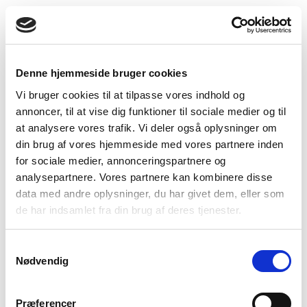
Denne hjemmeside bruger cookies
Vi bruger cookies til at tilpasse vores indhold og
Rose Blush
Lavender
Dazzling blue
annoncer, til at vise dig funktioner til sociale medier og til
at analysere vores trafik. Vi deler også oplysninger om
din brug af vores hjemmeside med vores partnere inden
for sociale medier, annonceringspartnere og
analysepartnere. Vores partnere kan kombinere disse
data med andre oplysninger, du har givet dem, eller som
de har indsamlet fra din brug af deres tjenester.
Dark Grey Melange
Camel melange
Green Melange
Samtykkevalg
Nødvendig
Vælg Størrelse
Præferencer