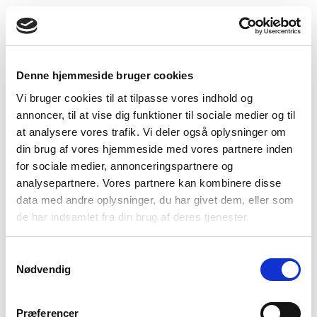
Denne hjemmeside bruger cookies
Vi bruger cookies til at tilpasse vores indhold og
Lavender
Camel melange
Green Melange
annoncer, til at vise dig funktioner til sociale medier og til
at analysere vores trafik. Vi deler også oplysninger om
din brug af vores hjemmeside med vores partnere inden
for sociale medier, annonceringspartnere og
analysepartnere. Vores partnere kan kombinere disse
data med andre oplysninger, du har givet dem, eller som
de har indsamlet fra din brug af deres tjenester.
Rose Pink Melange
Samtykkevalg
Nødvendig
Vælg Størrelse
Præferencer