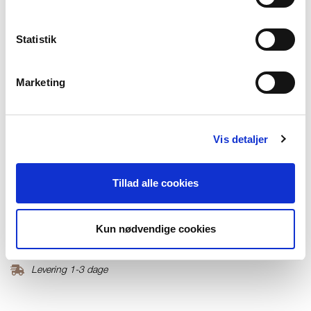
XL
XXL
På lager
Statistik
TILFØJ TIL KURV
Marketing
Materiale
50% Cashmere30%Wool 20%Lyocell
Vis detaljer
Produktnummer
000001670016100000205
Tillad alle cookies
Fri fragt ved køb over 699,-
Kun nødvendige cookies
Returner i vores butikker
Levering 1-3 dage