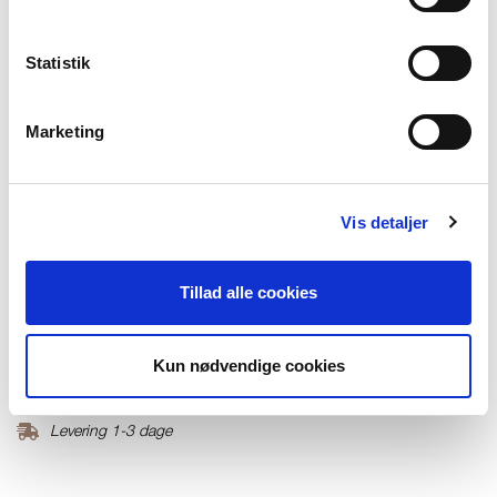
S
M
L
XL
XXL
Få på lager
Statistik
TILFØJ TIL KURV
Marketing
Materiale
50% Cashmere30%Wool 20%Lyocell
Vis detaljer
Produktnummer
000001670016100733905
Tillad alle cookies
Fri fragt ved køb over 699,-
Kun nødvendige cookies
Returner i vores butikker
Levering 1-3 dage