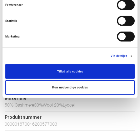
Grey melange
Præferencer
Statistik
Vælg Størrelse
Marketing
S
M
L
XL
XXL
Vis detaljer
På lager
Tillad alle cookies
TILFØJ TIL KURV
Kun nødvendige cookies
Materiale
50% Cashmere30%Wool 20%Lyocell
Produktnummer
000001670016200577003