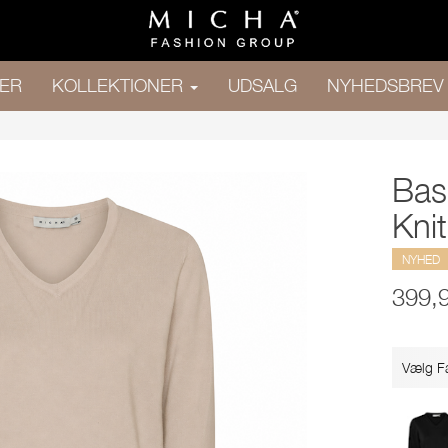
ER
KOLLEKTIONER
UDSALG
NYHEDSBREV
Bas
Knit
NYHED
399,
Vælg F