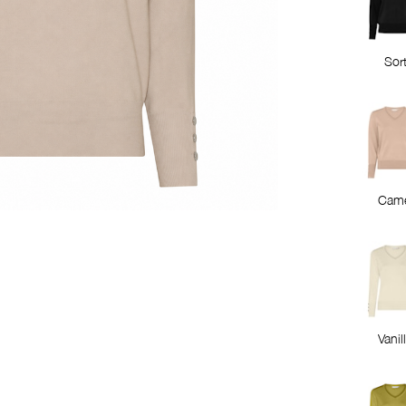
Sor
Came
Vanil