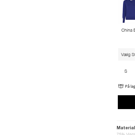
China 
Vælg St
S
På la
Materia
75% Visc