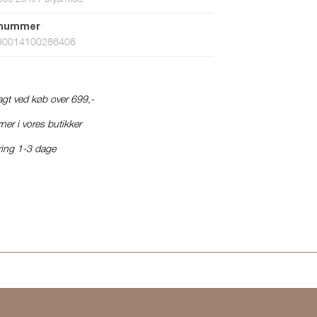
tnummer
90014100286406
ragt ved køb over 699,-
ner i vores butikker
ring 1-3 dage