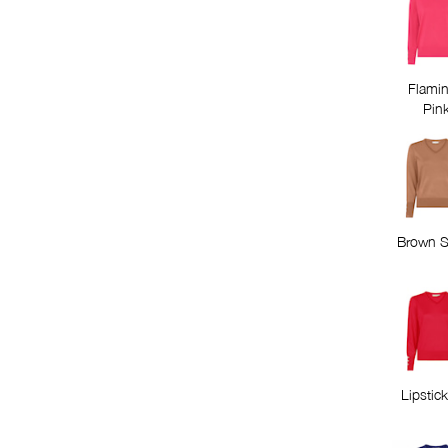
Flami
Pin
Brown S
Lipstick