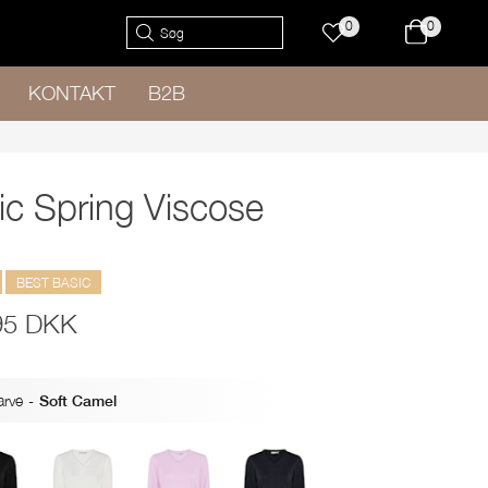
0
0
KONTAKT
B2B
ic Spring Viscose
BEST BASIC
95 DKK
arve
-
Soft Camel