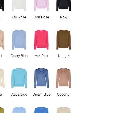
t
Off white
Soft Rose
Navy
l
Dusty Blue
Hot Pink
Nougat
la
Aqua blue
Dream Blue
Coconut