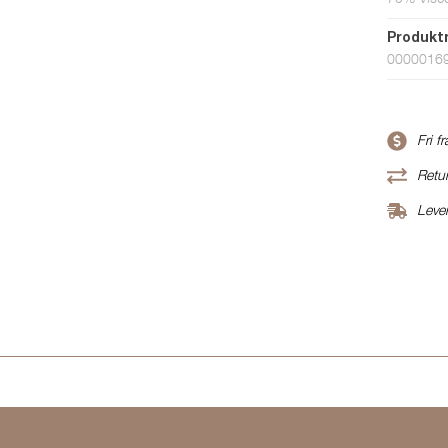
Produk
0000016
Fri f
Retur
Leve