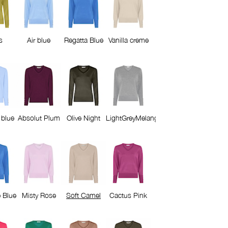
s
Air blue
Regatta Blue
Vanilla creme
 blue
Absolut Plum
Olive Night
LightGreyMelange
 Blue
Misty Rose
Soft Camel
Cactus Pink