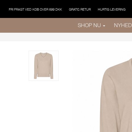
FRI FRAGT VED KØB OVER 699 DKK
GRATIS RETUR
HURTIG LEVERING
SHOP NU
NYHED