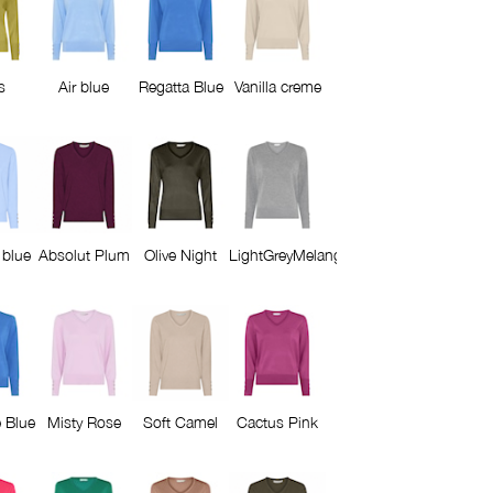
s
Air blue
Regatta Blue
Vanilla creme
 blue
Absolut Plum
Olive Night
LightGreyMelange
 Blue
Misty Rose
Soft Camel
Cactus Pink