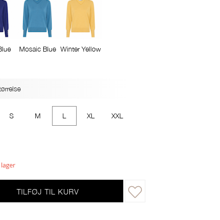
Blue
Mosaic Blue
Winter Yellow
ørrelse
S
M
L
XL
XXL
 lager
TILFØJ TIL KURV