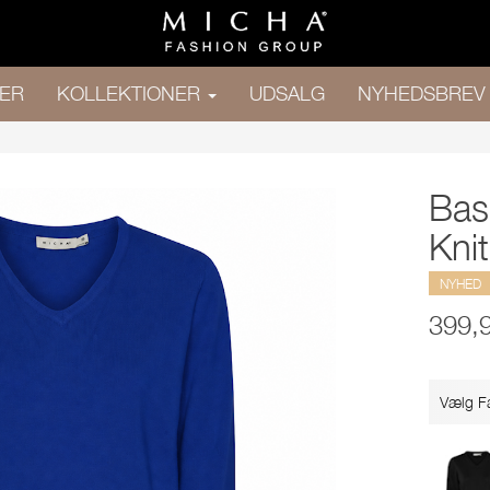
ER
KOLLEKTIONER
UDSALG
NYHEDSBREV
Bas
Knit
NYHED
399,
Vælg F