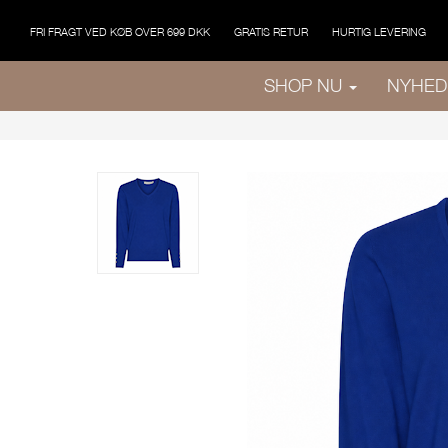
FRI FRAGT VED KØB OVER 699 DKK
GRATIS RETUR
HURTIG LEVERING
SHOP NU
NYHED