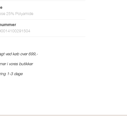
le
ose 25% Polyamide
tnummer
90014100291504
ragt ved køb over 699,-
ner i vores butikker
ring 1-3 dage