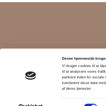
KUNDESERVICE
BETINGELSER
Denne hjemmeside bruger
Fortryd køb
Handelsbetingelser
Vi bruger cookies til at til
Returnering
Cookiepolitik
til at analysere vores tra
Størrelsesguide
Privatlivspolitik
Vores butikker
partnere inden for sociale
Click&Collect
kombinere disse data med a
af deres tjenester.
Samtykkevalg