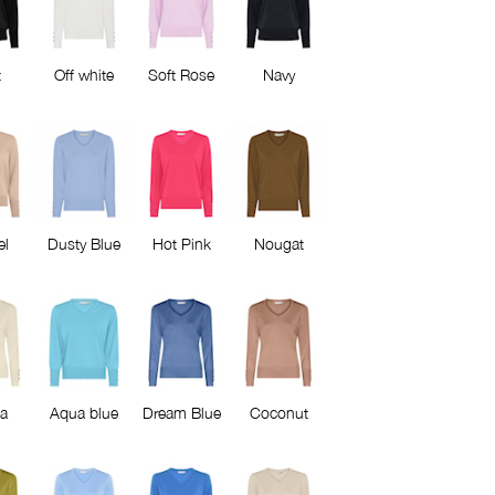
t
Off white
Soft Rose
Navy
l
Dusty Blue
Hot Pink
Nougat
la
Aqua blue
Dream Blue
Coconut