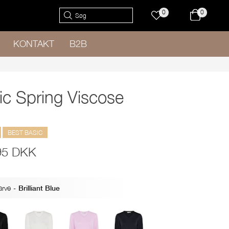
0
0
KONTAKT
B2B
ic Spring Viscose
BEST BASIC
95 DKK
arve
-
Brilliant Blue