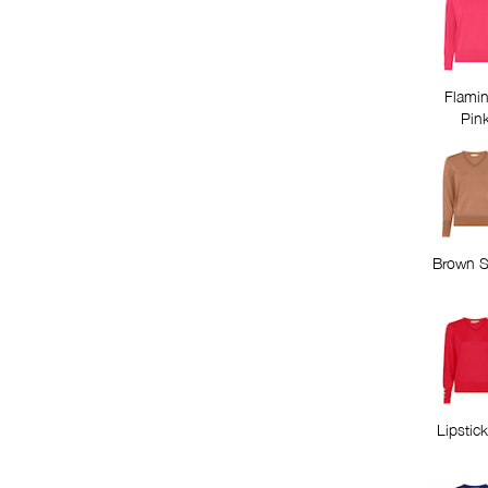
Flami
Pin
Brown S
Lipstick