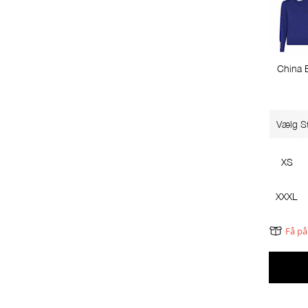
China 
Vælg St
XS
XXXL
Få på