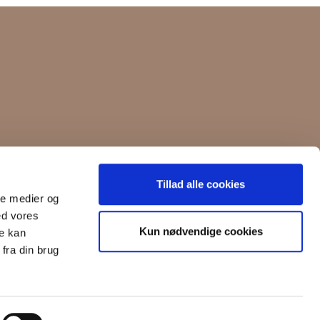
ICHA
MICHA FASHION
GROUP
Tillad alle cookies
Instagram
ale medier og
Instagram
ed vores
Facebook
Kun nødvendige cookies
Facebook
re kan
fra din brug