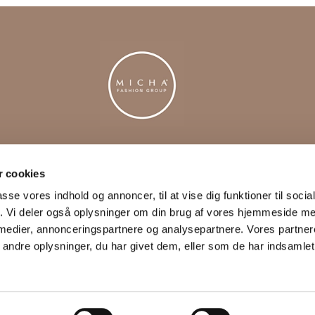
KONTAKT
M
 cookies
shop@michagroup.com
passe vores indhold og annoncer, til at vise dig funktioner til soci
Privatkunde Tlf. 96 29 43
fik. Vi deler også oplysninger om din brug af vores hjemmeside m
30
Erhvervskunder Tlf. 96 29
 medier, annonceringspartnere og analysepartnere. Vores partne
43 00
ndre oplysninger, du har givet dem, eller som de har indsamlet 
CVR: 38732919