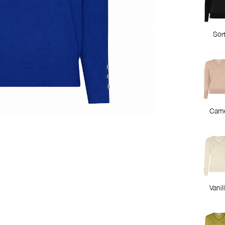
Sor
Came
Vanil