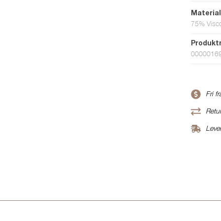
Materia
75% Visc
Produk
0000016
Fri f
Retur
Leve