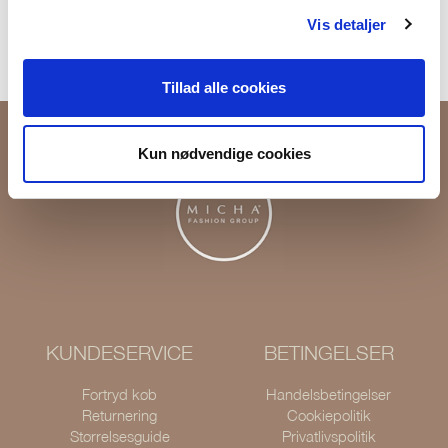
Returner i vores butikker
Vis detaljer
Levering 1-3 dage
Tillad alle cookies
Kun nødvendige cookies
KUNDESERVICE
BETINGELSER
Fortryd køb
Handelsbetingelser
Returnering
Cookiepolitik
Størrelsesguide
Privatlivspolitik