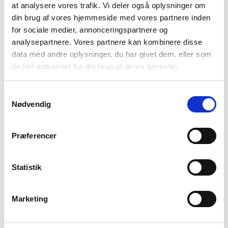
at analysere vores trafik. Vi deler også oplysninger om
din brug af vores hjemmeside med vores partnere inden
Vælg Størrelse
for sociale medier, annonceringspartnere og
analysepartnere. Vores partnere kan kombinere disse
L
data med andre oplysninger, du har givet dem, eller som
de har indsamlet fra din brug af deres tjenester.
Få på lager
Samtykkevalg
Nødvendig
TILFØJ TIL KURV
Præferencer
Materiale
50% Cashmere30%Wool 20%Lyocell
Statistik
Produktnummer
000001700012800141204
Marketing
Fri fragt ved køb over 699,-