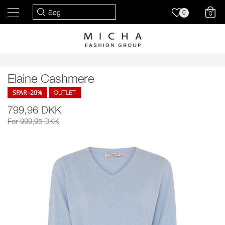
0
0
Elaine Cashmere
SPAR -20%
OUTLET
799,96 DKK
Før 999,95 DKK