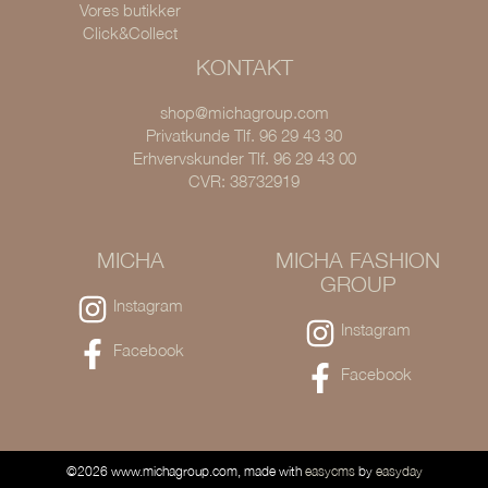
Vores butikker
Click&Collect
KONTAKT
shop@michagroup.com
Privatkunde Tlf. 96 29 43 30
Erhvervskunder Tlf. 96 29 43 00
CVR: 38732919
MICHA
MICHA FASHION
GROUP
Instagram
Instagram
Facebook
Facebook
©2026 www.michagroup.com, made with
easycms
by
easyday