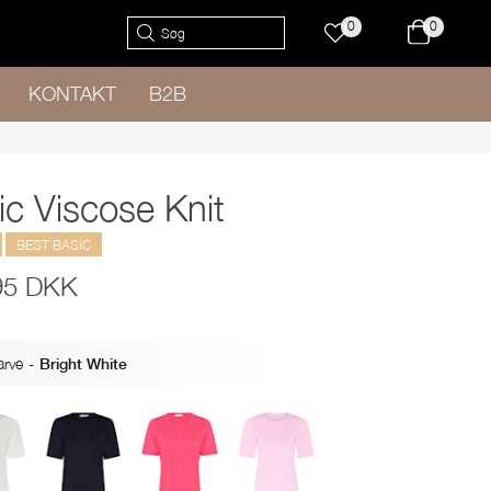
0
0
KONTAKT
B2B
ic Viscose Knit
BEST BASIC
95 DKK
arve
-
Bright White