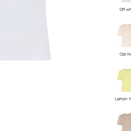
Off wh
Oat m
Lemon Y