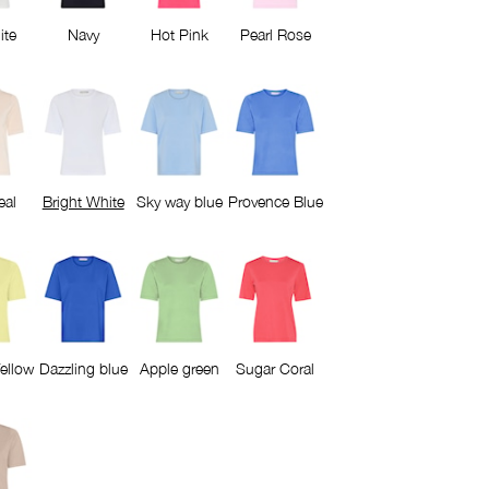
ite
Navy
Hot Pink
Pearl Rose
eal
Bright White
Sky way blue
Provence Blue
ellow
Dazzling blue
Apple green
Sugar Coral