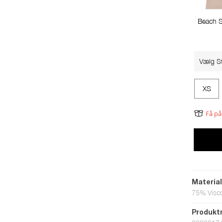
Beach 
Vælg St
XS
Få på
Materia
75% Visc
Produk