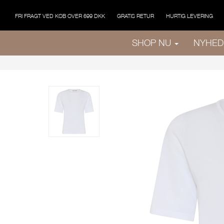
FRI FRAGT VED KØB OVER 699 DKK
GRATIS RETUR
HURTIG LEVERING
SHOP NU
NYHED