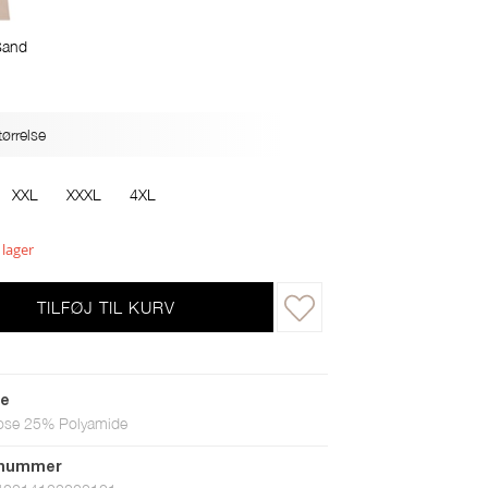
Sand
ørrelse
XXL
XXXL
4XL
 lager
TILFØJ TIL KURV
le
ose 25% Polyamide
tnummer