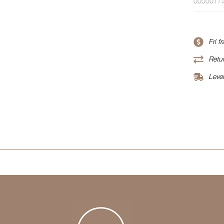
0000017
Fri f
Retur
Leve