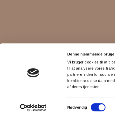
KUNDESERVICE
BETINGELSER
Denne hjemmeside bruger
Fortryd køb
Handelsbetingelser
Vi bruger cookies til at til
Returnering
Cookiepolitik
til at analysere vores tra
Størrelsesguide
Privatlivspolitik
Vores butikker
partnere inden for sociale
Click&Collect
kombinere disse data med a
af deres tjenester.
Samtykkevalg
Nødvendig
©2026 www.michagroup.com, made with
easycms
by
easyday