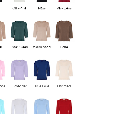
t
Off white
Navy
Very Berry
l
Dark Green
Warm sand
Latte
Rose
Lavender
True Blue
Oat meal