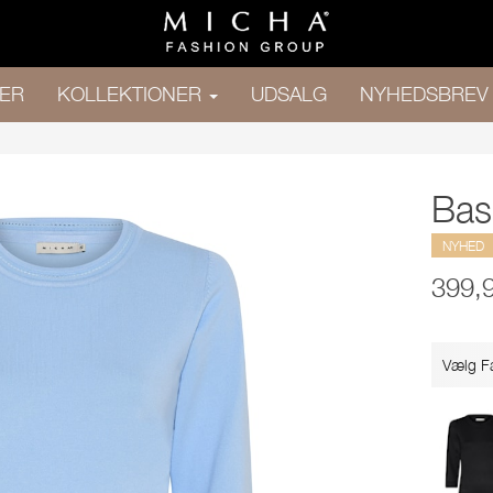
ER
KOLLEKTIONER
UDSALG
NYHEDSBREV
Bas
NYHED
399,
Vælg F