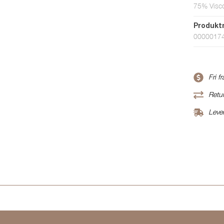
75% Visc
Produk
0000017
Fri f
Retur
Leve