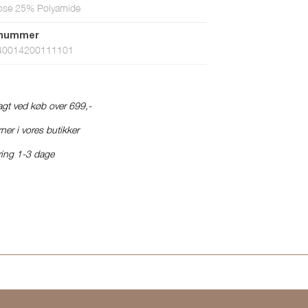
ose 25% Polyamide
tnummer
40014200111101
ragt ved køb over 699,-
ner i vores butikker
ring 1-3 dage