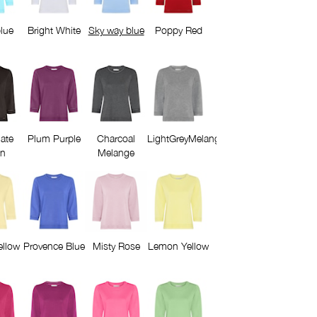
lue
Bright White
Sky way blue
Poppy Red
ate
Plum Purple
Charcoal
LightGreyMelange
n
Melange
ellow
Provence Blue
Misty Rose
Lemon Yellow