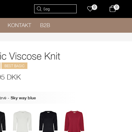
0
0
KONTAKT
B2B
ic Viscose Knit
BEST BASIC
95 DKK
arve
-
Sky way blue