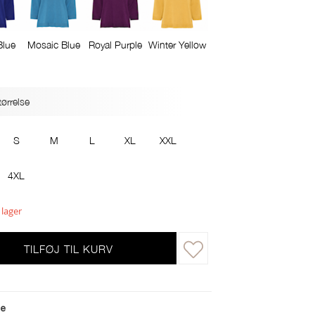
Blue
Mosaic Blue
Royal Purple
Winter Yellow
ørrelse
S
M
L
XL
XXL
4XL
 lager
TILFØJ TIL KURV
le