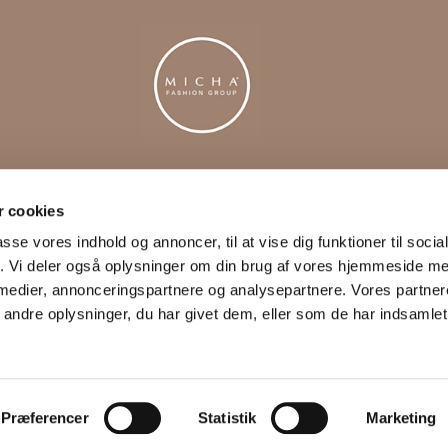
KONTAKT
M
 cookies
shop@michagroup.com
passe vores indhold og annoncer, til at vise dig funktioner til soci
Privatkunde Tlf. 96 29 43
fik. Vi deler også oplysninger om din brug af vores hjemmeside m
30
Erhvervskunder Tlf. 96 29
 medier, annonceringspartnere og analysepartnere. Vores partne
43 00
ndre oplysninger, du har givet dem, eller som de har indsamlet 
CVR: 38732919
Præferencer
Statistik
Marketing