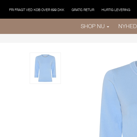
FRI FRAGT VED KØB OVER 699 DKK
GRATIS RETUR
HURTIG LEVERING
SHOP NU
NYHED