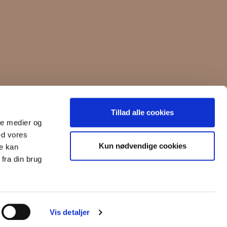
ICHA
MICHA FASHION
GROUP
Tillad alle cookies
Instagram
ale medier og
Instagram
ed vores
Facebook
Kun nødvendige cookies
Facebook
re kan
fra din brug
Vis detaljer