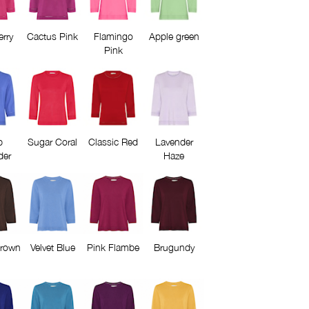
erry
Cactus Pink
Flamingo
Apple green
Pink
p
Sugar Coral
Classic Red
Lavender
der
Haze
rown
Velvet Blue
Pink Flambe
Brugundy