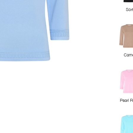
Sor
Came
Pearl 