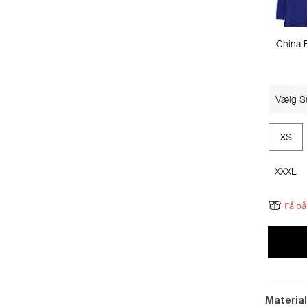
China 
Vælg St
XS
XXXL
Få på
Materia