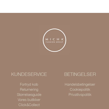
KUNDESERVICE
BETINGELSER
Fortryd køb
Handelsbetingelser
Returnering
Cookiepolitik
Størrelsesguide
Privatlivspolitik
Vores butikker
Click&Collect