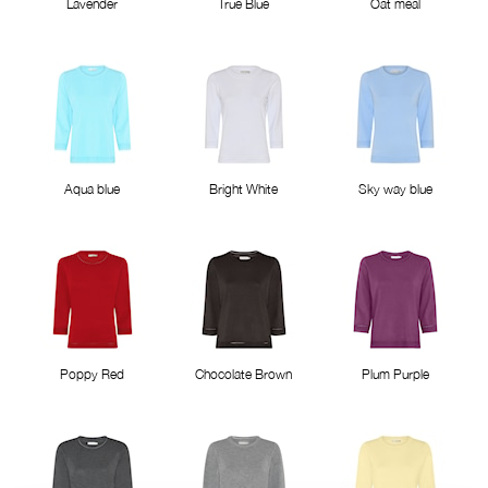
Lavender
True Blue
Oat meal
Aqua blue
Bright White
Sky way blue
Poppy Red
Chocolate Brown
Plum Purple