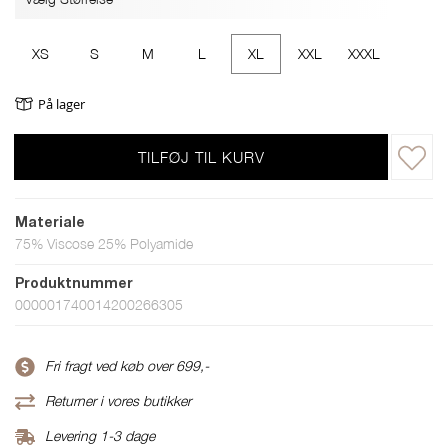
XS
S
M
L
XL
XXL
XXXL
På lager
TILFØJ TIL KURV
Materiale
75% Viscose 25% Polyamide
Produktnummer
000001740014200266305
Fri fragt ved køb over 699,-
Returner i vores butikker
Levering 1-3 dage