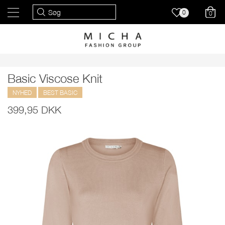
0
0
Basic Viscose Knit
NYHED
BEST BASIC
399,95 DKK