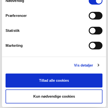
Nødvendig
Apple green
Sugar Coral
Beach Sand
Præferencer
Vælg Størrelse
Statistik
S
M
L
XL
XXL
XXXL
Marketing
Få på lager
TILFØJ TIL KURV
Vis detaljer
Materiale
Tillad alle cookies
75% Viscose 25% Polyamide
Produktnummer
000001740014700000106
Kun nødvendige cookies