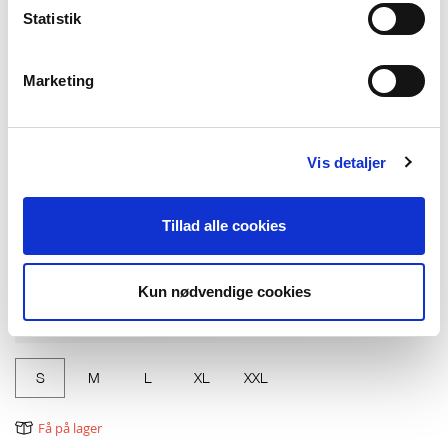
Statistik
Dazzling blue
Apple green
Sugar Coral
Marketing
Vis detaljer
Tillad alle cookies
Beach Sand
Classic Red
Mellow Rose
Kun nødvendige cookies
Vælg Størrelse
S
M
L
XL
XXL
Få på lager