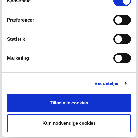
Nødvendig
Vivid green
Lipstick red
Præferencer
Vælg Størrelse
Statistik
M
L
XL
XXL
Marketing
Få på lager
TILFØJ TIL KURV
Vis detaljer
Materiale
Tillad alle cookies
70% Viscose(EcoVero)30% Polyester
Produktnummer
000001800016900256704
Kun nødvendige cookies