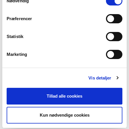
Nødvendig
Beach Sand
Præferencer
Vælg Størrelse
Statistik
M
L
XL
XXL
Marketing
På lager
TILFØJ TIL KURV
Vis detaljer
Materiale
Tillad alle cookies
75% Viscose 25% Polyamide
Produktnummer
000001810010900238705
Kun nødvendige cookies