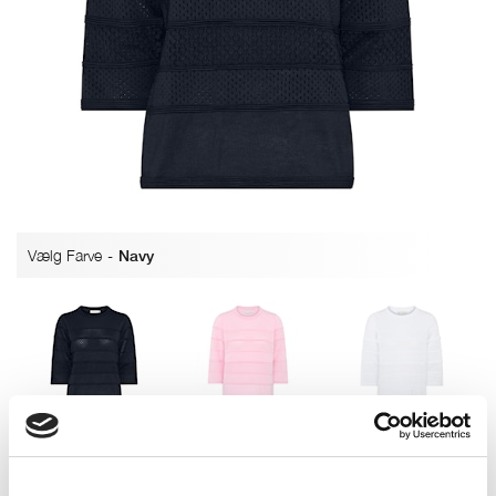
Vælg Farve
-
Navy
Navy
Pearl Rose
Bright White