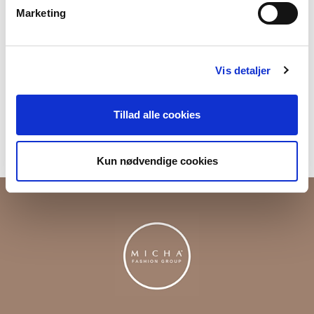
Marketing
Produktnummer
000001810013800001004
Vis detaljer
Fri fragt ved køb over 699,-
Returner i vores butikker
Tillad alle cookies
Levering 1-3 dage
Kun nødvendige cookies