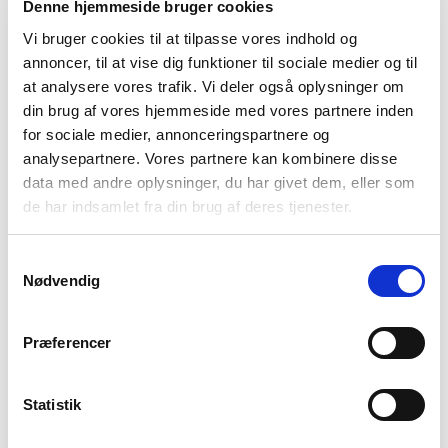
Denne hjemmeside bruger cookies
Vi bruger cookies til at tilpasse vores indhold og
annoncer, til at vise dig funktioner til sociale medier og til
at analysere vores trafik. Vi deler også oplysninger om
din brug af vores hjemmeside med vores partnere inden
Sky way blue
Provence Blue
Flamingo Pink
for sociale medier, annonceringspartnere og
analysepartnere. Vores partnere kan kombinere disse
data med andre oplysninger, du har givet dem, eller som
Vælg Størrelse
de har indsamlet fra din brug af deres tjenester.
S
M
L
XL
XXL
XXXL
Samtykkevalg
Nødvendig
På lager
Præferencer
TILFØJ TIL KURV
Statistik
Materiale
70% Viscose(EcoVero)30% Polyester