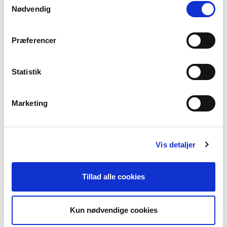
Nødvendig
Provence Blue
Flamingo Pink
Beach Sand
Præferencer
Vælg Størrelse
Statistik
XS
S
M
L
XL
XXL
Marketing
Få på lager
TILFØJ TIL KURV
Vis detaljer
Materiale
Tillad alle cookies
70% Viscose(EcoVero)30% Polyamide
Produktnummer
Kun nødvendige cookies
000001810015300001006