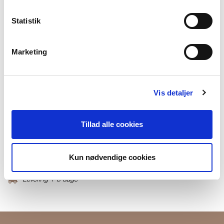
På lager
Statistik
TILFØJ TIL KURV
Marketing
Materiale
95%Viscose/5%Elastane
Vis detaljer
Produktnummer
000001820010800254304
Tillad alle cookies
Fri fragt ved køb over 699,-
Kun nødvendige cookies
Returner i vores butikker
Levering 1-3 dage