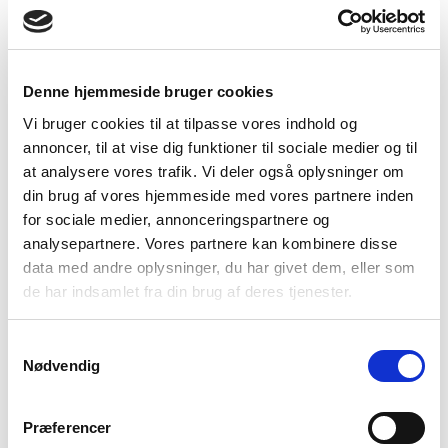
Denne hjemmeside bruger cookies
Poppy Red
Butter Yellow
Provence Blue
Vi bruger cookies til at tilpasse vores indhold og
annoncer, til at vise dig funktioner til sociale medier og til
at analysere vores trafik. Vi deler også oplysninger om
din brug af vores hjemmeside med vores partnere inden
for sociale medier, annonceringspartnere og
analysepartnere. Vores partnere kan kombinere disse
data med andre oplysninger, du har givet dem, eller som
Flamingo Pink
Apple green
Beach Sand
de har indsamlet fra din brug af deres tjenester.
Samtykkevalg
Nødvendig
Vælg Størrelse
XS
S
M
L
XL
XXL
Præferencer