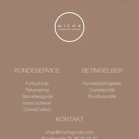
KUNDESERVICE
BETINGELSER
Fortryd køb
Handelsbetingelser
Returnering
Cookiepolitik
Størrelsesguide
Privatlivspolitik
Vores butikker
Click&Collect
KONTAKT
shop@michagroup.com
Privatkunde Tlf. 96 29 43 30