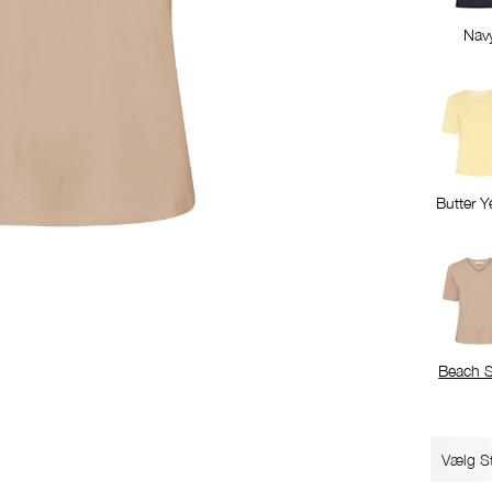
Nav
Butter Y
Beach 
Vælg St