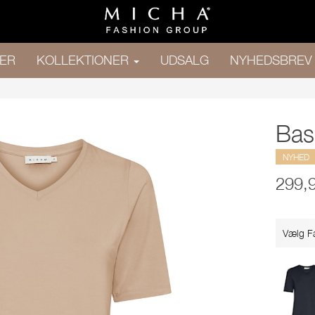
ER
KOLLEKTIONER
UDSALG
NYHEDSBREV
Basi
NYHED
299,
Vælg F