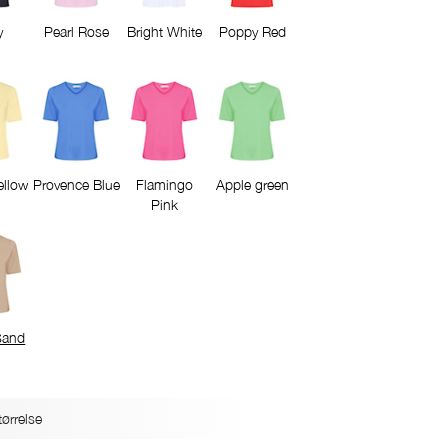
y
Pearl Rose
Bright White
Poppy Red
ellow
Provence Blue
Flamingo
Apple green
Pink
Sand
ørrelse