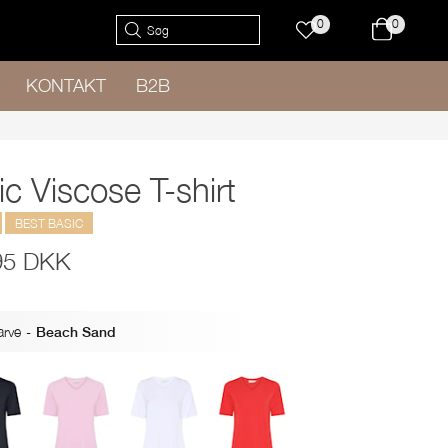
0
0
KONTAKT
B2B
c Viscose T-shirt
BEST BASIC
95 DKK
arve
-
Beach Sand