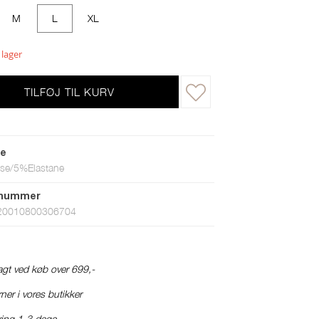
M
L
XL
 lager
TILFØJ TIL KURV
le
se/5%Elastane
tnummer
20010800306704
ragt ved køb over 699,-
ner i vores butikker
ring 1-3 dage