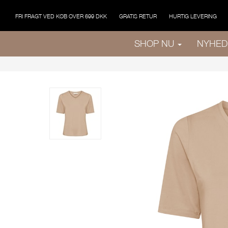
FRI FRAGT VED KØB OVER 699 DKK
GRATIS RETUR
HURTIG LEVERING
SHOP NU
NYHED