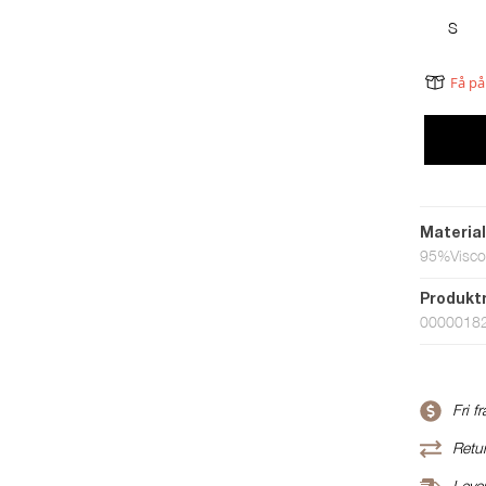
S
Få på
Materia
95%Visco
Produk
0000018
Fri f
Retur
Leve