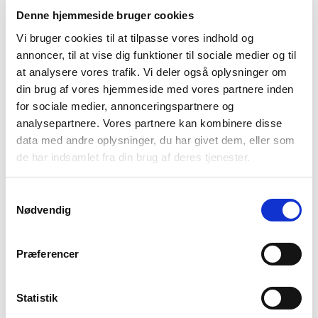
Denne hjemmeside bruger cookies
Vi bruger cookies til at tilpasse vores indhold og
annoncer, til at vise dig funktioner til sociale medier og til
at analysere vores trafik. Vi deler også oplysninger om
din brug af vores hjemmeside med vores partnere inden
Nougat/Off white
for sociale medier, annonceringspartnere og
analysepartnere. Vores partnere kan kombinere disse
data med andre oplysninger, du har givet dem, eller som
de har indsamlet fra din brug af deres tjenester.
Vælg Størrelse
Samtykkevalg
S
M
L
XL
XXL
Nødvendig
På lager
Præferencer
TILFØJ TIL KURV
Statistik