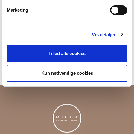
Materiale
55%Cotton30%Modal15%Polyester
Marketing
Produktnummer
000001820012103128706
Vis detaljer
Fri fragt ved køb over 699,-
Tillad alle cookies
Returner i vores butikker
Levering 1-3 dage
Kun nødvendige cookies