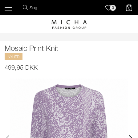
0
0
Mosaic Print Knit
NYHED
499,95 DKK