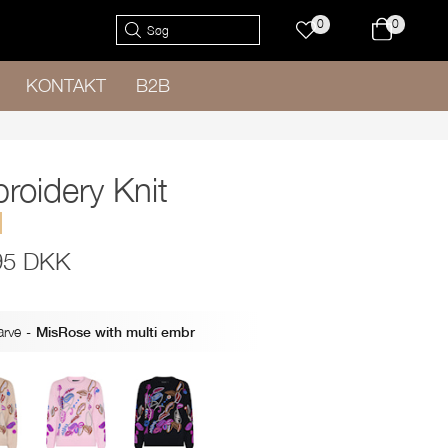
0
0
KONTAKT
B2B
roidery Knit
95 DKK
arve
-
MisRose with multi embr