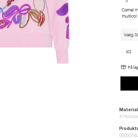
Camel m
multico
Vælg St
XS
På la
Materia
47%Visc
Produk
0000018