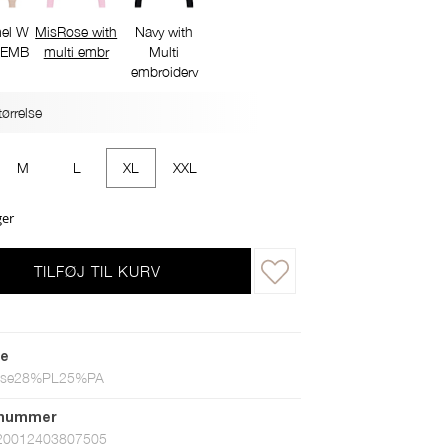
el W
MisRose with
Navy with
l EMB
multi embr
Multi
embroidery
ørrelse
M
L
XL
XXL
ger
TILFØJ TIL KURV
le
ose28%PL25%PA
tnummer
20012403807505