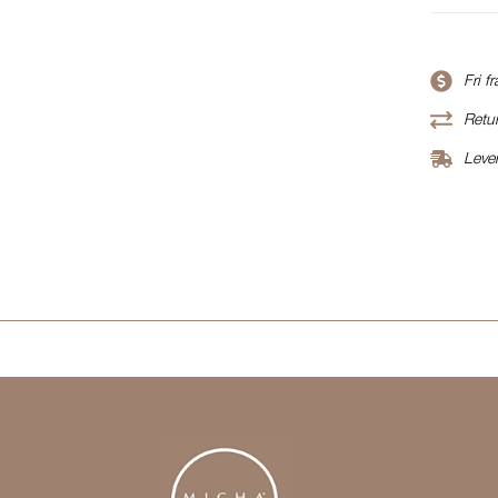
Fri f
Retur
Leve