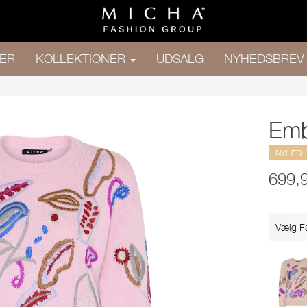
ER
KOLLEKTIONER
UDSALG
NYHEDSBREV
Emb
NYHED
699,
Vælg F