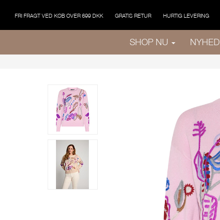
FRI FRAGT VED KØB OVER 699 DKK
GRATIS RETUR
HURTIG LEVERING
SHOP NU
NYHED