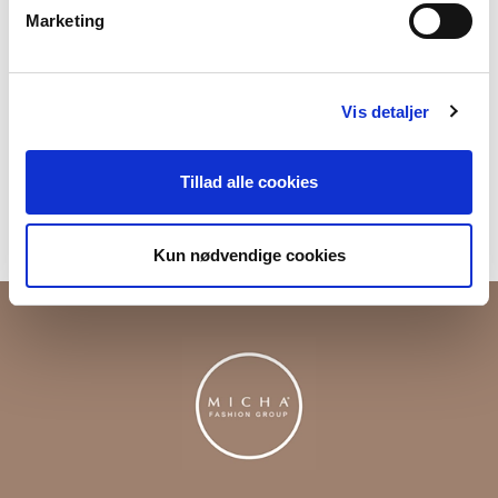
Marketing
Produktnummer
000001820012800511806
Vis detaljer
Fri fragt ved køb over 699,-
Returner i vores butikker
Tillad alle cookies
Levering 1-3 dage
Kun nødvendige cookies