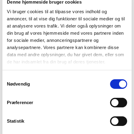
Denne hjemmeside bruger cookies
Vi bruger cookies til at tilpasse vores indhold og
annoncer, til at vise dig funktioner til sociale medier og til
at analysere vores trafik. Vi deler også oplysninger om
din brug af vores hjemmeside med vores partnere inden
Dusty Blue
Misty Rose
for sociale medier, annonceringspartnere og
analysepartnere. Vores partnere kan kombinere disse
data med andre oplysninger, du har givet dem, eller som
Vælg Størrelse
de har indsamlet fra din brug af deres tjenester.
S
M
L
XL
XXL
XXXL
Samtykkevalg
Nødvendig
På lager
Præferencer
TILFØJ TIL KURV
Statistik
Materiale
97%Cotton/3%Elasthane