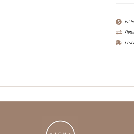
Fri f
Retur
Leve