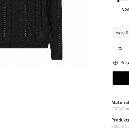
Sor
Vælg St
XS
På la
Materia
100%Cot
Produk
0000018