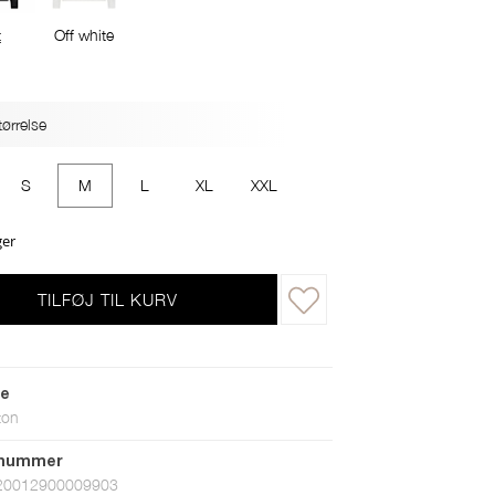
t
Off white
ørrelse
S
M
L
XL
XXL
ger
TILFØJ TIL KURV
le
ton
tnummer
20012900009903