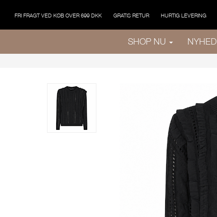
FRI FRAGT VED KØB OVER 699 DKK
GRATIS RETUR
HURTIG LEVERING
SHOP NU
NYHED