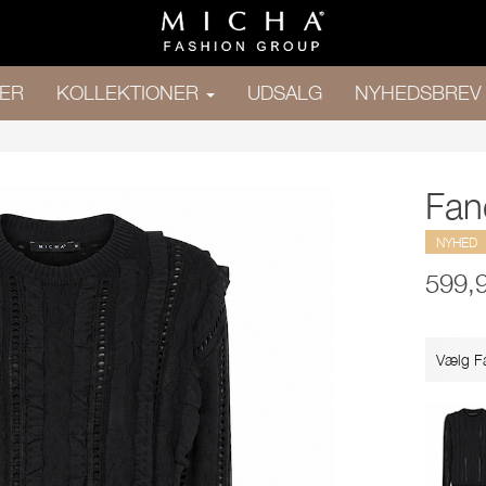
ER
KOLLEKTIONER
UDSALG
NYHEDSBREV
Fan
NYHED
599,
Vælg F