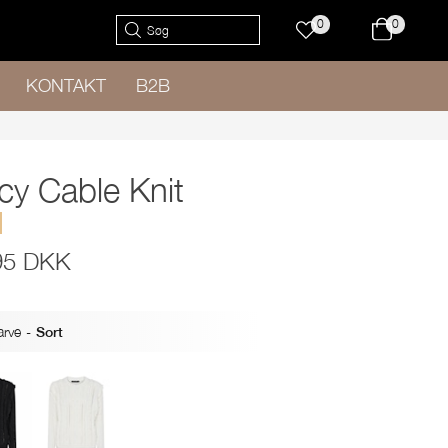
0
0
KONTAKT
B2B
cy Cable Knit
95 DKK
arve
-
Sort