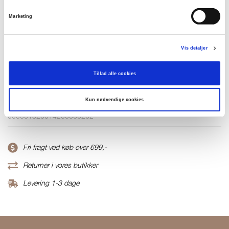
Få på lager
Marketing
TILFØJ TIL KURV
Vis detaljer
Tillad alle cookies
Materiale
45%Modal45%Cot10%Elastane
Kun nødvendige cookies
Produktnummer
000001820014200000202
Fri fragt ved køb over 699,-
Returner i vores butikker
Levering 1-3 dage