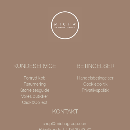
KUNDESERVICE
BETINGELSER
Fortryd køb
Handelsbetingelser
Returnering
Cookiepolitik
Størrelsesguide
Privatlivspolitik
Vores butikker
Click&Collect
KONTAKT
shop@michagroup.com
Privatkunde Tlf. 96 29 43 30