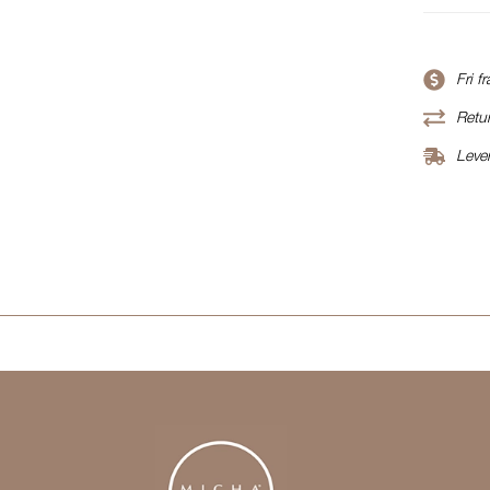
Fri f
Retur
Leve