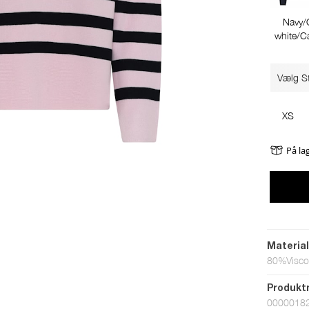
Navy/
white/C
Vælg St
XS
På la
Materia
80%Visco
Produk
0000018