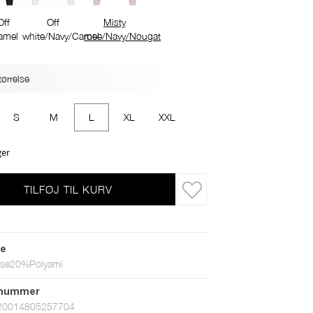
Off
Off
Misty
amel
white/Navy/Camel
rose/Navy/Nougat
ørrelse
S
M
L
XL
XXL
ger
TILFØJ TIL KURV
le
se20%Polyami
tnummer
20014805257704