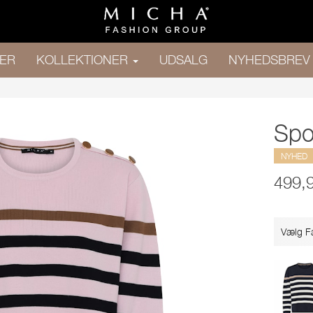
ER
KOLLEKTIONER
UDSALG
NYHEDSBREV
Spo
NYHED
499,
Vælg F