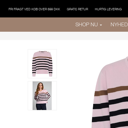
FRI FRAGT VED KØB OVER 699 DKK
GRATIS RETUR
HURTIG LEVERING
SHOP NU
NYHED