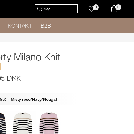
0
0
KONTAKT
B2B
rty Milano Knit
95 DKK
arve
-
Misty rose/Navy/Nougat