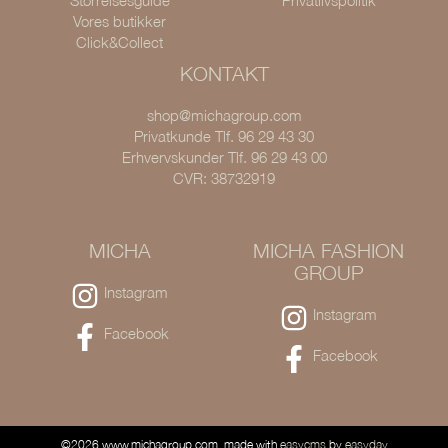
Størrelsesguide
Privatlivspolitik
Vores butikker
Click&Collect
KONTAKT
shop@michagroup.com
Privatkunde Tlf. 96 29 43 30
Erhvervskunder Tlf. 96 29 43 00
CVR: 38732919
MICHA
MICHA FASHION
GROUP
Instagram
Instagram
Facebook
Facebook
©2026 www.michagroup.com, made with
easycms
by
easyday