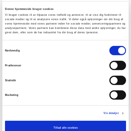
Denne hjemmeside bruger cookies
Vi bruger cookies til at tilpasse vores indhold og annoncer, til at vise dig funktioner til
Vælg Størrelse
sociale medier og til at analysere vores trafik. Vi deler også oplysninger om din brug af
vores hjemmeside med vores partnere inden for sociale medier, annonceringspartnere og
analysepartnere. Vores partnere kan kombinere disse data med andre oplysninger, du har
XS
S
M
L
XL
XXL
givet dem, eller som de har indsamlet fra din brug af deres tjenester.
Samtykkevalg
Få på lager
Nødvendig
TILFØJ TIL KURV
Præferencer
Statistik
Materiale
80%Viscose20%Polyami
Marketing
Produktnummer
000001820014902331801
Vis detaljer
Fri fragt ved køb over 699,-
Tillad alle cookies