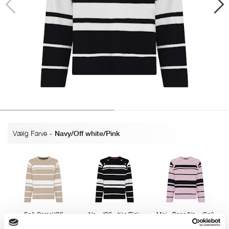
Vælg Farve
-
Navy/Off white/Pink
Soft Camel/Off
Navy/Off white/Pink
Misty Rose/Navy/Soft
white/Navy
Camel