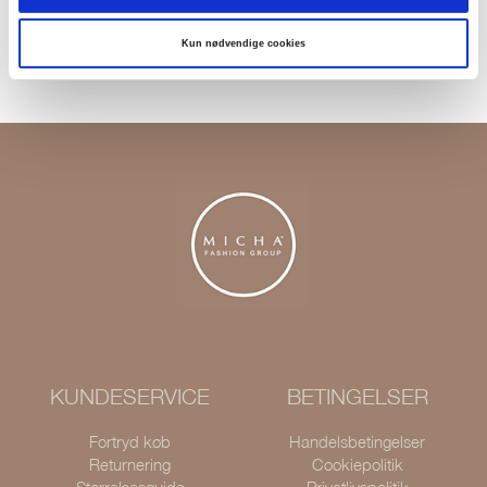
Returner i vores butikker
Kun nødvendige cookies
Levering 1-3 dage
KUNDESERVICE
BETINGELSER
Fortryd køb
Handelsbetingelser
Returnering
Cookiepolitik