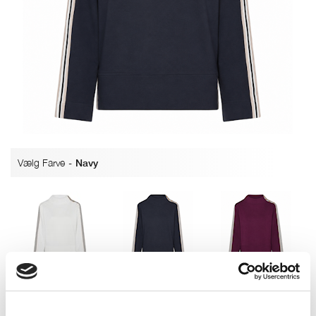
Vælg Farve
-
Navy
Off white
Navy
Absolut Plum