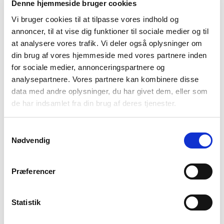
Denne hjemmeside bruger cookies
Vi bruger cookies til at tilpasse vores indhold og
annoncer, til at vise dig funktioner til sociale medier og til
at analysere vores trafik. Vi deler også oplysninger om
din brug af vores hjemmeside med vores partnere inden
Soft Camel
for sociale medier, annonceringspartnere og
analysepartnere. Vores partnere kan kombinere disse
data med andre oplysninger, du har givet dem, eller som
Vælg Størrelse
de har indsamlet fra din brug af deres tjenester.
XS
S
M
L
XL
XXL
Samtykkevalg
Nødvendig
På lager
Præferencer
TILFØJ TIL KURV
Statistik
Materiale
49% Modal45%Polyester6%Elasta