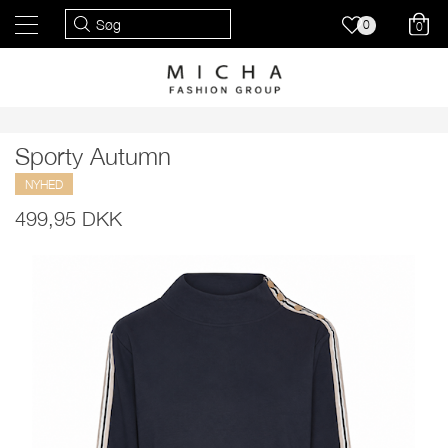
0
0
Sporty Autumn
NYHED
499,95 DKK