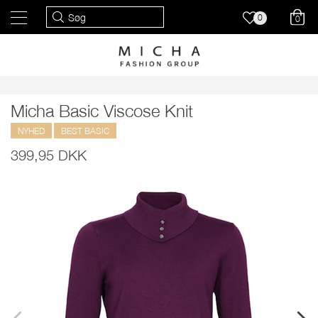
0
0
Micha Basic Viscose Knit
NYHED
BEST BASIC
399,95 DKK