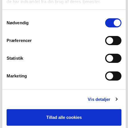
de har indsamlet fra din brug af deres tjenester.
Samtykkevalg
Nødvendig
Blue Bell
Mellow Rose
Orange peel
Præferencer
Statistik
Marketing
Lavender mist
Italian Plum
Cocoa Brown
Vis detaljer
Tillad alle cookies
Velvet Blue
Pink Flambe
Brugundy