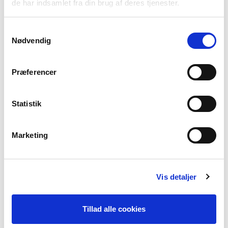
de har indsamlet fra din brug af deres tjenester.
Samtykkevalg
Nødvendig
Blue Bell
Mellow Rose
Orange peel
Præferencer
Statistik
Marketing
Lavender mist
Italian Plum
Cocoa Brown
Vis detaljer
Tillad alle cookies
Velvet Blue
Pink Flambe
Brugundy