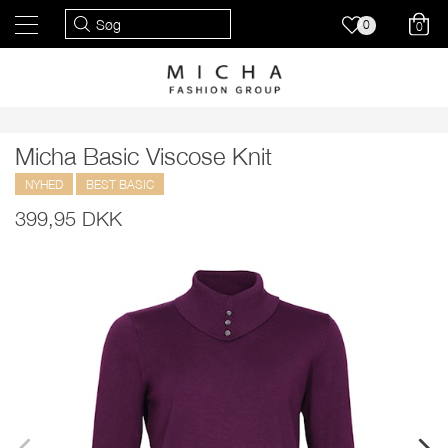
0
0
Micha Basic Viscose Knit
NYHED
BEST BASIC
399,95 DKK